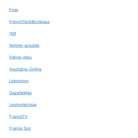
Fnac
FrenchTechBordeaux
rtbf
femme-actuelle
france-bleu
Aquitaine-Online
Lebonbon
GazelleMag
Lesnumérique
FranceTV
France Soir